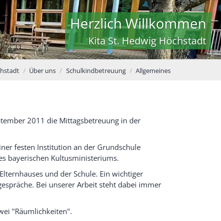
Herzlich Willkommen
Kita St. Hedwig Höchstadt
chstadt
Über uns
Schulkindbetreuung
Allgemeines
eptember 2011 die Mittagsbetreuung in der
ner festen Institution an der Grundschule
des bayerischen Kultusministeriums.
Elternhauses und der Schule. Ein wichtiger
gespräche. Bei unserer Arbeit steht dabei immer
wei "Räumlichkeiten".