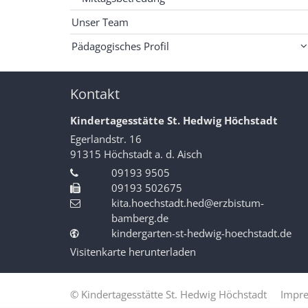
Unser Team
Pädagogisches Profil
Kontakt
Kindertagesstätte St. Hedwig Höchstadt
Egerlandstr. 16
91315
Höchstadt a. d. Aisch
09193 9505
09193 502675
kita.hoechstadt.hed@erzbistum-
bamberg.de
kindergarten-st-hedwig-hoechstadt.de
Visitenkarte herunterladen
© Kindertagesstätte St. Hedwig Höchstadt
Impr