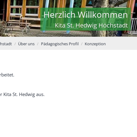
Herzlich Willkommen
Kita St. Hedwig Höchstadt
chstadt
Über uns
Pädagogisches Profil
Konzeption
beitet.
 Kita St. Hedwig aus.