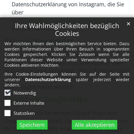
Datenschutzerklärung von Instagram, die Sie
über
http://instagram.com/about/legal/privacy/
✕
Ihre Wahlmöglichkeiten bezüglich
aufrufen können.
Cookies
Aktive Komponenten
Wir möchten Ihnen den bestmöglichen Service bieten. Dazu
werden Informationen über Ihren Besuch in sogenannten
Im Informationsangebot werden aktive
Cookies gespeichert. Klicken Sie
Zulassen
wenn Sie alle
Funktionen dieser Website unter Verwendung spezieller
Komponenten wie Javascript, Java-Applets oder
Cookies aktiveren möchten.
Active-X-Controls verwendet. Diese Funktion kann
Ihre Cookie-Einstellungen können Sie auf der Seite mit
durch die Einstellung Ihres Internetbrowsers von
unserer
Datenschutzerklärung
später jederzeit wieder
ändern.
Ihnen abgeschaltet werden.
Notwendig
Einsatz von Google-Maps
Externe Inhalte
Diese Webseite verwendet Google Maps von
Statistiken
Google Ireland Limited, Gordon House, 4 Barrow
Speichern
Alle akzeptieren
St, Dublin, D04 E5W5, Irland („Google“). Google